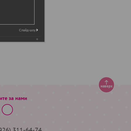
Слайд-шоу:
наверх
ите за нами
(926) 311-64-74