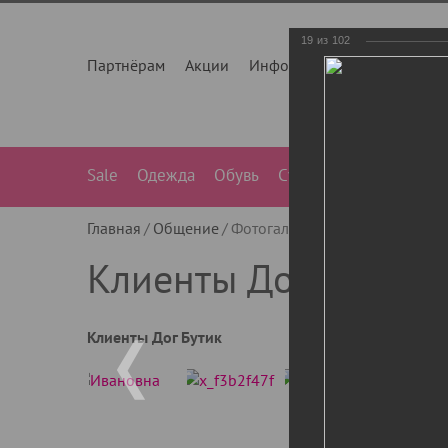
19
из
102
Партнёрам
Акции
Инфо
О нас
Контакты
Sale
Одежда
Обувь
Сумки
Лежанки
Ле
Главная
Общение
Фотогалерея
Клиенты Дог Бу
Клиенты Дог Бутик
Клиенты Дог Бутик