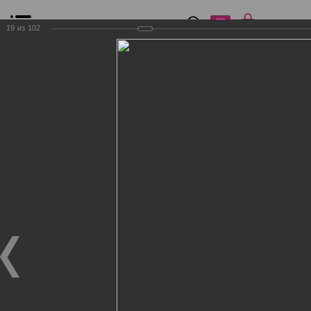
0
₽
0
19
из
102
Список сравнения
Все товары
Фильтр
Главная
Общение
Фотогалерея
Клиенты Дог Бутик
Клиенты Дог Бутик
Клиенты Дог Бутик