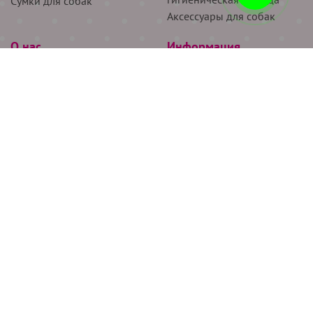
Сумки для собак
Аксессуары для собак
О нас
Информация
Партнёрам
Снятие мерок
Акции
Доставка
О нас
Возврат
Новости
Где купить
Бренды
Блог
Контакты
Следите за нами
+7 (926) 311-64-74
+7 (495) 314-38-00
Все права защищены ООО “Де Бирс”