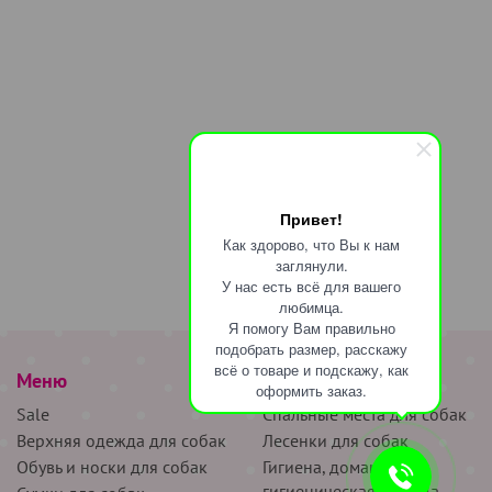
Привет!
Как здорово, что Вы к нам
заглянули.
У нас есть всё для вашего
любимца.
Я помогу Вам правильно
подобрать размер, расскажу
всё о товаре и подскажу, как
Меню
наверх
оформить заказ.
Sale
Спальные места для собак
Верхняя одежда для собак
Лесенки для собак
Обувь и носки для собак
Гигиена, домашняя и
гигиеническая одежда