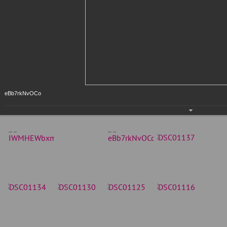
eBb7rkNvOCo