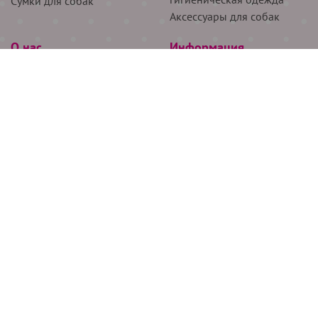
Сумки для собак
Аксессуары для собак
О нас
Информация
Партнёрам
Снятие мерок
Акции
Доставка
О нас
Возврат
Новости
Где купить
Бренды
Блог
Контакты
Следите за нами
+7 (926) 311-64-74
+7 (495) 314-38-00
Все права защищены ООО “Де Бирс”