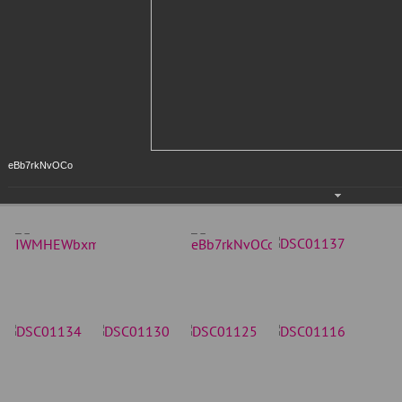
eBb7rkNvOCo