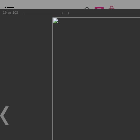
0
₽
0
19
из
102
Список сравнения
Все товары
Фильтр
Главная
Общение
Фотогалерея
Клиенты Дог Бутик
Клиенты Дог Бутик
Клиенты Дог Бутик