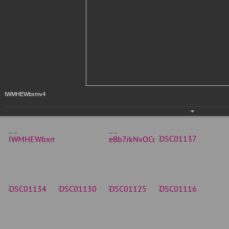
IWMHEWbxmv4