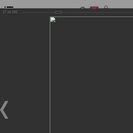
0
₽
0
17
из
102
Список сравнения
Все товары
Фильтр
Главная
Общение
Фотогалерея
Клиенты Дог Бутик
Клиенты Дог Бутик
Клиенты Дог Бутик