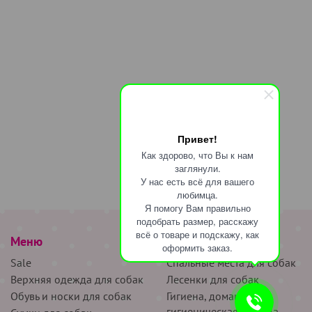
Привет!
Как здорово, что Вы к нам
заглянули.
У нас есть всё для вашего
любимца.
Я помогу Вам правильно
подобрать размер, расскажу
всё о товаре и подскажу, как
Меню
наверх
оформить заказ.
Sale
Спальные места для собак
Верхняя одежда для собак
Лесенки для собак
Обувь и носки для собак
Гигиена, домашняя и
гигиеническая одежда