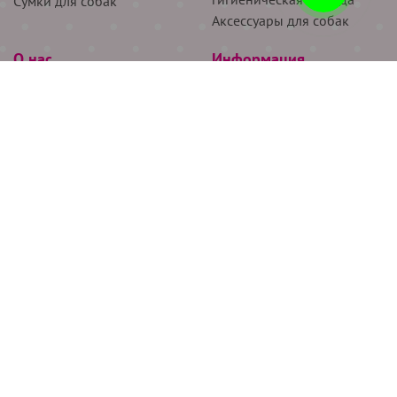
Сумки для собак
Аксессуары для собак
О нас
Информация
Партнёрам
Снятие мерок
Акции
Доставка
О нас
Возврат
Новости
Где купить
Бренды
Блог
Контакты
Следите за нами
+7 (926) 311-64-74
+7 (495) 314-38-00
Все права защищены ООО “Де Бирс”