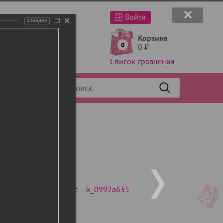
Войти
слайдер
Корзина
0
0
₽
Список сравнения
Фильтр