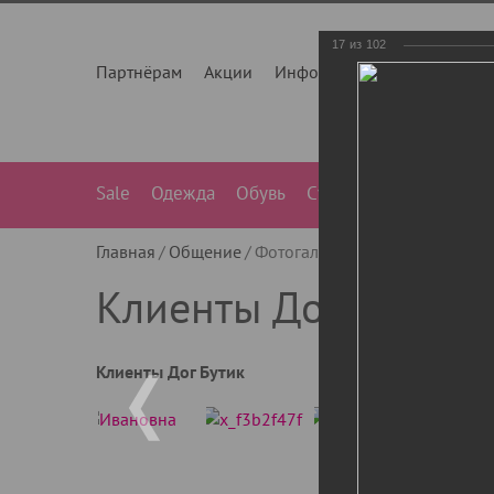
17
из
102
Партнёрам
Акции
Инфо
О нас
Контакты
Sale
Одежда
Обувь
Сумки
Лежанки
Ле
Главная
Общение
Фотогалерея
Клиенты Дог Бу
Клиенты Дог Бутик
Клиенты Дог Бутик