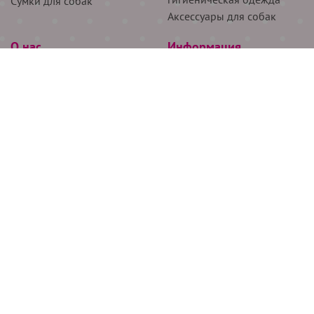
Сумки для собак
Аксессуары для собак
О нас
Информация
Партнёрам
Снятие мерок
Акции
Доставка
О нас
Возврат
Новости
Где купить
Бренды
Блог
Контакты
Следите за нами
+7 (926) 311-64-74
+7 (495) 314-38-00
Все права защищены ООО “Де Бирс”