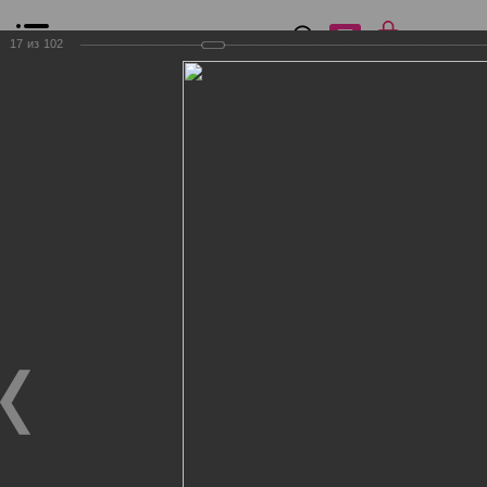
0
₽
0
17
из
102
Список сравнения
Все товары
Фильтр
Главная
Общение
Фотогалерея
Клиенты Дог Бутик
Клиенты Дог Бутик
Клиенты Дог Бутик