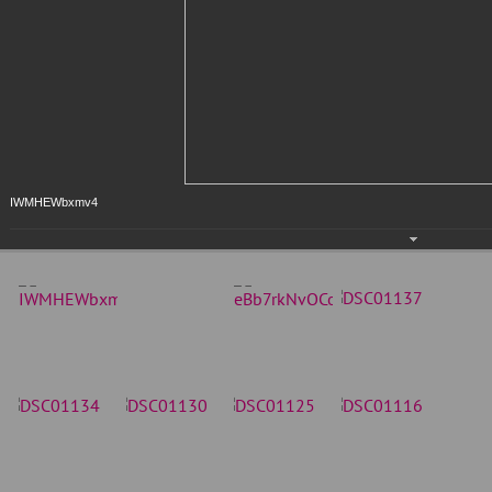
IWMHEWbxmv4