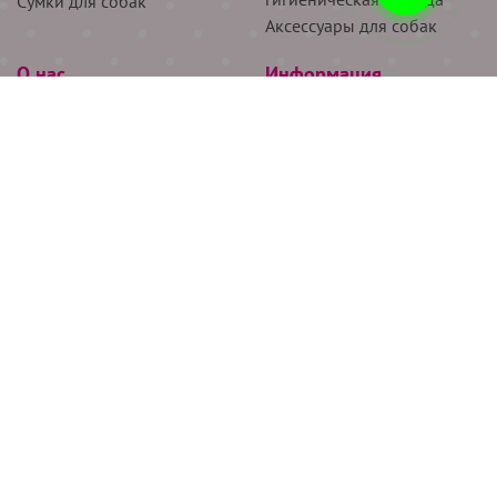
Сумки для собак
Аксессуары для собак
О нас
Информация
Партнёрам
Снятие мерок
Акции
Доставка
О нас
Возврат
Новости
Где купить
Бренды
Блог
Контакты
Следите за нами
+7 (926) 311-64-74
+7 (495) 314-38-00
Все права защищены ООО “Де Бирс”