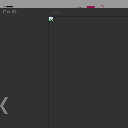
0
₽
0
17
из
102
Список сравнения
Все товары
Фильтр
Главная
Общение
Фотогалерея
Клиенты Дог Бутик
Клиенты Дог Бутик
Клиенты Дог Бутик