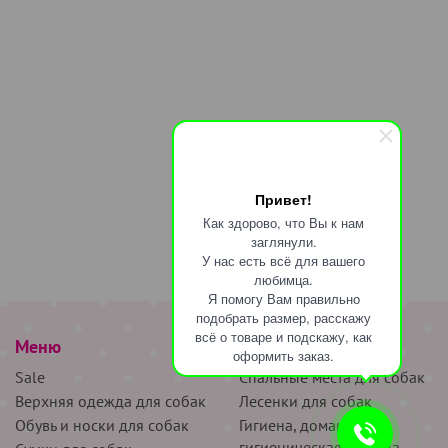
Привет!
Как здорово, что Вы к нам
заглянули.
У нас есть всё для вашего
любимца.
Я помогу Вам правильно
подобрать размер, расскажу
всё о товаре и подскажу, как
Меню
наверх
оформить заказ.
Sale
Спальные места для собак
Верхняя одежда для собак
Лесенки для собак
Обувь и носки для собак
Гигиена, домашняя и
гигиеническая одежда