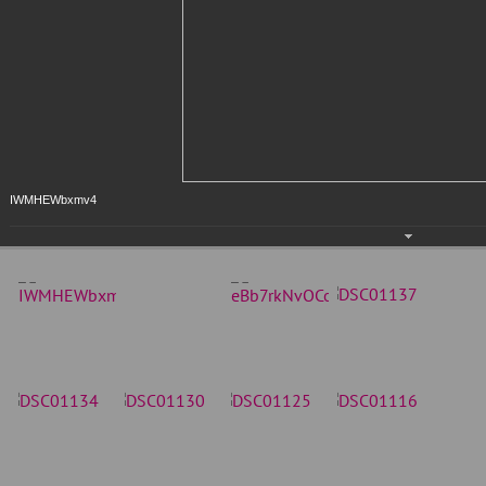
IWMHEWbxmv4