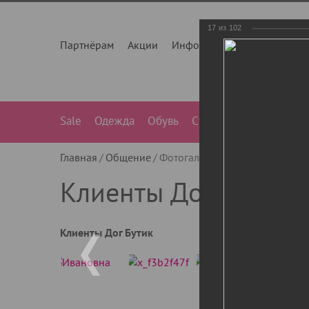
17
из
102
Партнёрам
Акции
Инфо
О нас
Контакты
Sale
Одежда
Обувь
Сумки
Лежанки
Ле
Главная
Общение
Фотогалерея
Клиенты Дог Бу
Клиенты Дог Бутик
Клиенты Дог Бутик