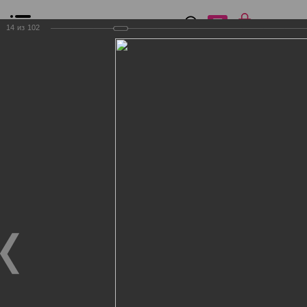
0
₽
0
14
из
102
Список сравнения
Все товары
Фильтр
Главная
Общение
Фотогалерея
Клиенты Дог Бутик
Клиенты Дог Бутик
Клиенты Дог Бутик