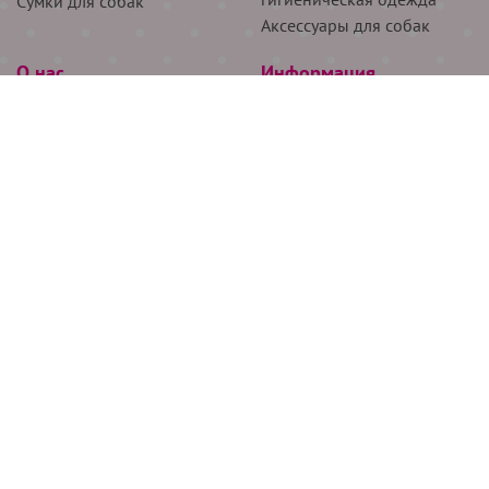
Сумки для собак
Аксессуары для собак
О нас
Информация
Партнёрам
Снятие мерок
Акции
Доставка
О нас
Возврат
Новости
Где купить
Бренды
Блог
Контакты
Следите за нами
+7 (926) 311-64-74
+7 (495) 314-38-00
Все права защищены ООО “Де Бирс”