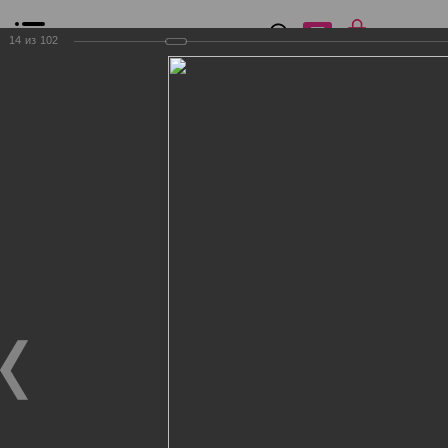
0
₽
0
14
из
102
Список сравнения
Все товары
Фильтр
Главная
Общение
Фотогалерея
Клиенты Дог Бутик
Клиенты Дог Бутик
Клиенты Дог Бутик