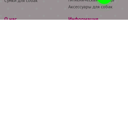
Сумки для собак
Аксессуары для собак
О нас
Информация
Партнёрам
Снятие мерок
Акции
Доставка
О нас
Возврат
Новости
Где купить
Бренды
Блог
Контакты
Следите за нами
+7 (926) 311-64-74
+7 (495) 314-38-00
Все права защищены ООО “Де Бирс”