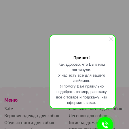
Привет!
Как здорово, что Вы к нам
заглянули.
У нас есть всё для вашего
любимца.
Я помогу Вам правильно
подобрать размер, расскажу
всё о товаре и подскажу, как
Меню
наверх
оформить заказ.
Sale
Спальные места для собак
Верхняя одежда для собак
Лесенки для собак
Обувь и носки для собак
Гигиена, домашняя и
гигиеническая одежда