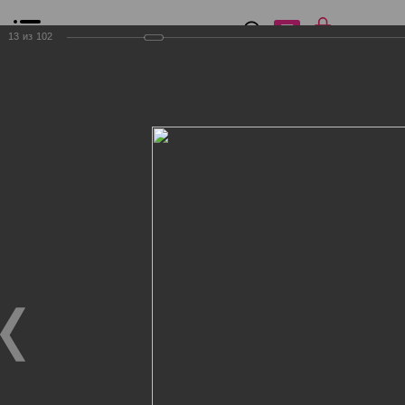
0
₽
0
13
из
102
Список сравнения
Все товары
Фильтр
Главная
Общение
Фотогалерея
Клиенты Дог Бутик
Клиенты Дог Бутик
Клиенты Дог Бутик