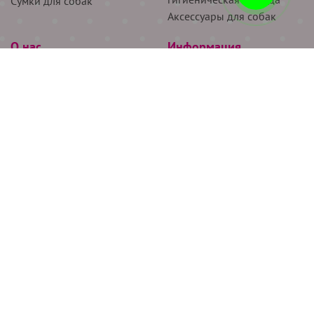
Сумки для собак
Аксессуары для собак
О нас
Информация
Партнёрам
Снятие мерок
Акции
Доставка
О нас
Возврат
Новости
Где купить
Бренды
Блог
Контакты
Следите за нами
+7 (926) 311-64-74
+7 (495) 314-38-00
Все права защищены ООО “Де Бирс”