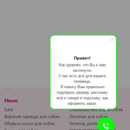
Привет!
Как здорово, что Вы к нам
заглянули.
У нас есть всё для вашего
любимца.
Я помогу Вам правильно
подобрать размер, расскажу
всё о товаре и подскажу, как
Меню
наверх
оформить заказ.
Sale
Спальные места для собак
Верхняя одежда для собак
Лесенки для собак
Обувь и носки для собак
Гигиена, домашняя и
гигиеническая одежда