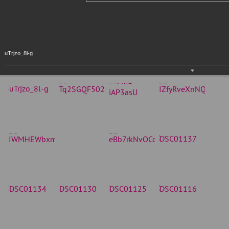
uTrjzo_8l-g