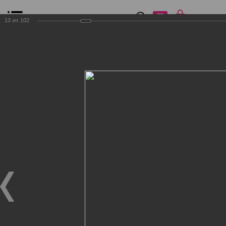
0
₽
0
13
из
102
Список сравнения
Все товары
Фильтр
Главная
Общение
Фотогалерея
Клиенты Дог Бутик
Клиенты Дог Бутик
Клиенты Дог Бутик