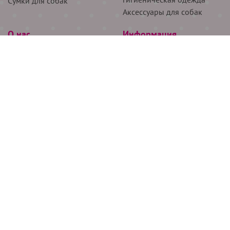
Сумки для собак
Аксессуары для собак
О нас
Информация
Партнёрам
Снятие мерок
Акции
Доставка
О нас
Возврат
Новости
Где купить
Бренды
Блог
Контакты
Следите за нами
+7 (926) 311-64-74
+7 (495) 314-38-00
Все права защищены ООО “Де Бирс”