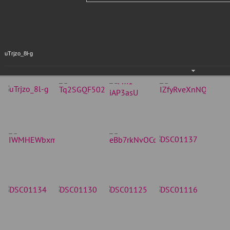
uTrjzo_8l-g