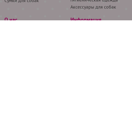
Сумки для собак
Аксессуары для собак
О нас
Информация
Партнёрам
Снятие мерок
Акции
Доставка
О нас
Возврат
Новости
Где купить
Бренды
Блог
Контакты
Следите за нами
+7 (926) 311-64-74
+7 (495) 314-38-00
Все права защищены ООО “Де Бирс”