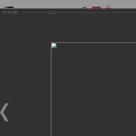
0
₽
0
13
из
102
Список сравнения
Все товары
Фильтр
Главная
Общение
Фотогалерея
Клиенты Дог Бутик
Клиенты Дог Бутик
Клиенты Дог Бутик