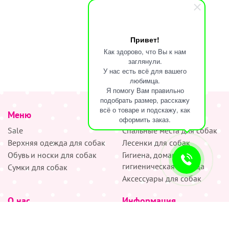
Привет!
Как здорово, что Вы к нам
заглянули.
У нас есть всё для вашего
любимца.
Я помогу Вам правильно
подобрать размер, расскажу
всё о товаре и подскажу, как
Меню
наверх
оформить заказ.
Sale
Спальные места для собак
Верхняя одежда для собак
Лесенки для собак
Обувь и носки для собак
Гигиена, домашняя и
гигиеническая одежда
Сумки для собак
Аксессуары для собак
О нас
Информация
Партнёрам
Снятие мерок
Акции
Доставка