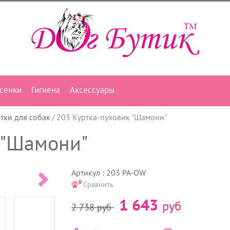
сенки
Гигиена
Аксессуары
тки для собак
203 Куртка-пуховик "Шамони"
 "Шамони"
Артикул : 203 PA-OW
Сравнить
1 643
руб
2 738
руб