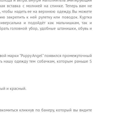
олода и ветра. Внутри наполнитель эмитирующий
ная вставка с молнией на спинке. Теперь вам не
, чтобы надеть ее на верхнюю одежду. Вы можете
ию закрепить к ней рулетку или поводок. Куртка
ниверсальна и подойдёт как мальчишкам, так и
рать головной убор, удобные штанишки, обувь и
овой марки "Puppy Angel" появился промежуточный
ь нашу одежду тем собачкам, которым раньше S
ерый и красный.
акомиться кликнув по банеру, который вы видите