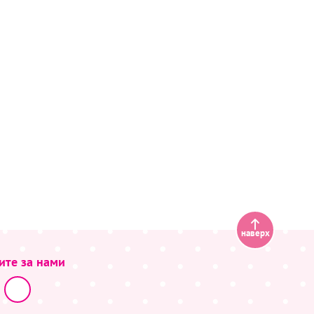
наверх
ите за нами