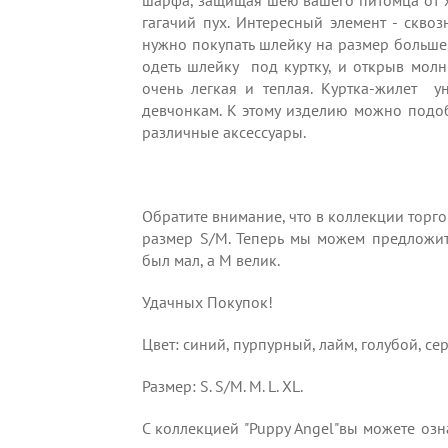
шарфа, защищая шею вашего питомца от х
гагачий пух. Интересный элемент - сквоз
нужно покупать шлейку на размер больше
одеть шлейку под куртку, и открыв молн
очень легкая и теплая. Куртка-жилет у
девчонкам. К этому изделию можно подоб
различные аксессуары.
Обратите внимание, что в коллекции торг
размер S/M. Теперь мы можем предложит
был мал, а M велик.
Удачных Покупок!
Цвет: синий, пурпурный, лайм, голубой, с
Размер: S. S/M. M. L. XL.
С коллекцией "Puppy Angel"вы можете озн