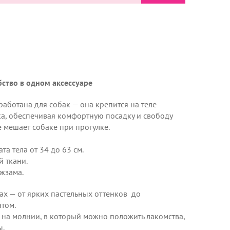
бство в одном аксессуаре
аботана для собак — она крепится на теле
а, обеспечивая комфортную посадку и свободу
 мешает собаке при прогулке.
а тела от 34 до 63 см.
 ткани.
жзама.
ах — от ярких пастельных оттенков до
нтом.
на молнии, в который можно положить лакомства,
ы.