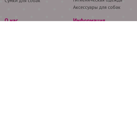
Сумки для собак
Аксессуары для собак
О нас
Информация
Партнёрам
Снятие мерок
Акции
Доставка
О нас
Возврат
Новости
Где купить
Бренды
Блог
Контакты
Следите за нами
+7 (926) 311-64-74
+7 (495) 314-38-00
Все права защищены ООО “Де Бирс”