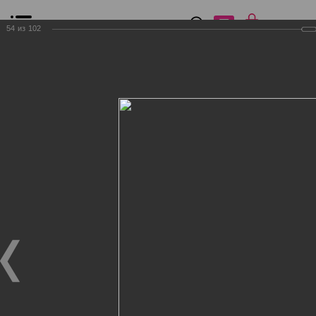
0
₽
0
54
из
102
Список сравнения
Все товары
Фильтр
Главная
Общение
Фотогалерея
Клиенты Дог Бутик
Клиенты Дог Бутик
Клиенты Дог Бутик