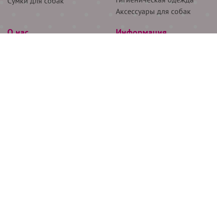
Сумки для собак
Аксессуары для собак
О нас
Информация
Партнёрам
Снятие мерок
Акции
Доставка
О нас
Возврат
Новости
Где купить
Бренды
Блог
Контакты
Следите за нами
+7 (926) 311-64-74
+7 (495) 314-38-00
Все права защищены ООО “Де Бирс”