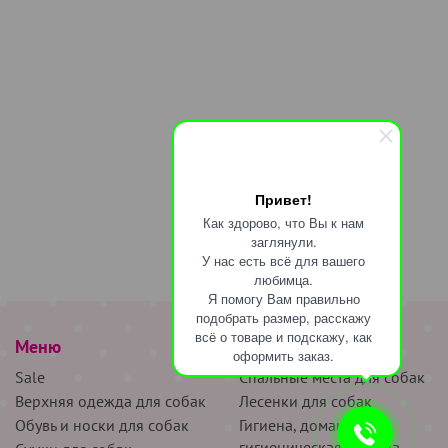
Привет!
Как здорово, что Вы к нам
заглянули.
У нас есть всё для вашего
любимца.
Я помогу Вам правильно
подобрать размер, расскажу
всё о товаре и подскажу, как
Меню
наверх
оформить заказ.
Sale
Спальные места для собак
Верхняя одежда для собак
Лесенки для собак
Обувь и носки для собак
Гигиена, домашняя и
гигиеническая одежда