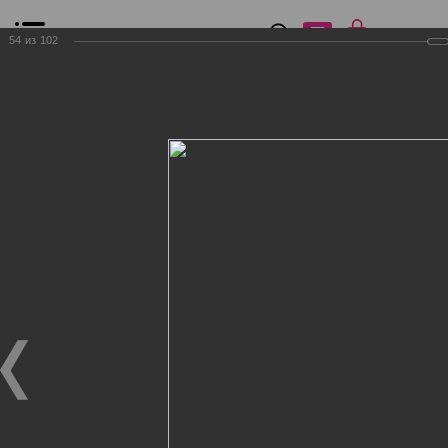
0
₽
0
54
из
102
Список сравнения
Все товары
Фильтр
Главная
Общение
Фотогалерея
Клиенты Дог Бутик
Клиенты Дог Бутик
Клиенты Дог Бутик