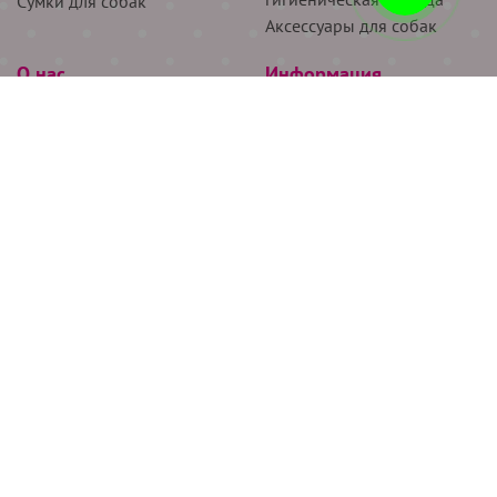
Сумки для собак
Аксессуары для собак
О нас
Информация
Партнёрам
Снятие мерок
Акции
Доставка
О нас
Возврат
Новости
Где купить
Бренды
Блог
Контакты
Следите за нами
+7 (926) 311-64-74
+7 (495) 314-38-00
Все права защищены ООО “Де Бирс”