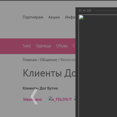
47
из
102
Партнёрам
Акции
Инфо
О нас
Контакты
Sale
Одежда
Обувь
Сумки
Лежанки
Ле
Главная
Общение
Фотогалерея
Клиенты Дог Бу
Клиенты Дог Бутик
Клиенты Дог Бутик