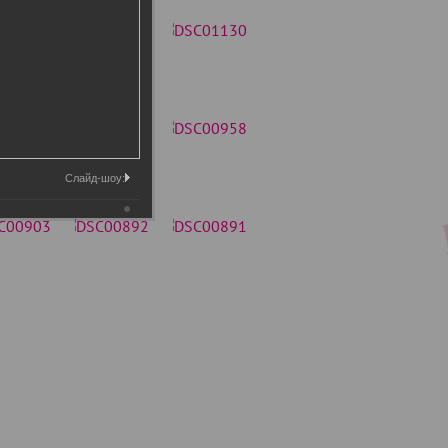
Слайд-шоу: