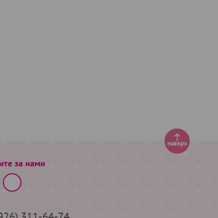
наверх
ите за нами
(926) 311-64-74