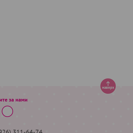
наверх
ите за нами
(926) 311-64-74