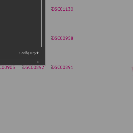
Слайд-шоу: