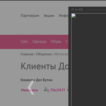
47
из
102
Партнёрам
Акции
Инфо
О нас
Контакты
Sale
Одежда
Обувь
Сумки
Лежанки
Ле
Главная
Общение
Фотогалерея
Клиенты Дог Бу
Клиенты Дог Бутик
Клиенты Дог Бутик