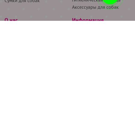
Сумки для собак
Аксессуары для собак
О нас
Информация
Партнёрам
Снятие мерок
Акции
Доставка
О нас
Возврат
Новости
Где купить
Бренды
Блог
Контакты
Следите за нами
+7 (926) 311-64-74
+7 (495) 314-38-00
Все права защищены ООО “Де Бирс”