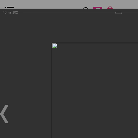
0
₽
0
46
из
102
Список сравнения
Все товары
Фильтр
Главная
Общение
Фотогалерея
Клиенты Дог Бутик
Клиенты Дог Бутик
Клиенты Дог Бутик