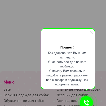
Привет!
Как здорово, что Вы к нам
заглянули.
У нас есть всё для вашего
любимца.
Я помогу Вам правильно
подобрать размер, расскажу
всё о товаре и подскажу, как
Меню
наверх
оформить заказ.
Sale
Спальные места для собак
Верхняя одежда для собак
Лесенки для собак
Обувь и носки для собак
Гигиена, домашняя и
гигиеническая одежда