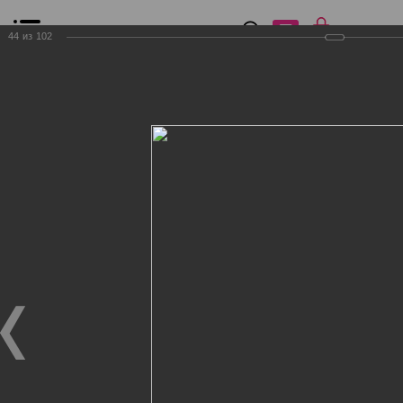
0
₽
0
44
из
102
Список сравнения
Все товары
Фильтр
Главная
Общение
Фотогалерея
Клиенты Дог Бутик
Клиенты Дог Бутик
Клиенты Дог Бутик