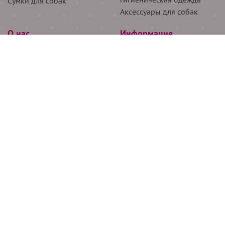
Сумки для собак
Аксессуары для собак
О нас
Информация
Партнёрам
Снятие мерок
Акции
Доставка
О нас
Возврат
Новости
Где купить
Бренды
Блог
Контакты
Следите за нами
+7 (926) 311-64-74
+7 (495) 314-38-00
Все права защищены ООО “Де Бирс”