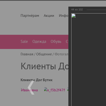
44
из
102
Партнёрам
Акции
Инфо
О нас
Контакты
Sale
Одежда
Обувь
Сумки
Лежанки
Ле
Главная
Общение
Фотогалерея
Клиенты Дог Бу
Клиенты Дог Бутик
Клиенты Дог Бутик