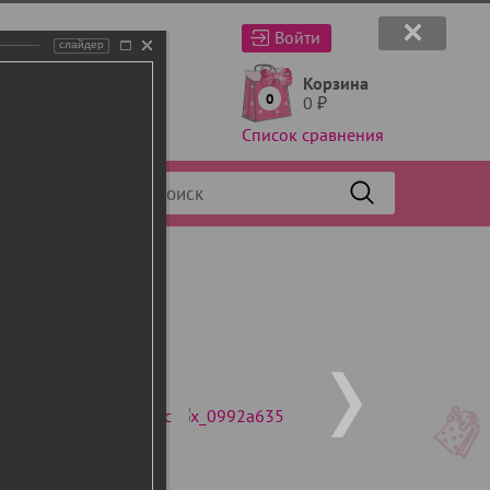
Войти
слайдер
Корзина
0
0
₽
Список сравнения
Фильтр