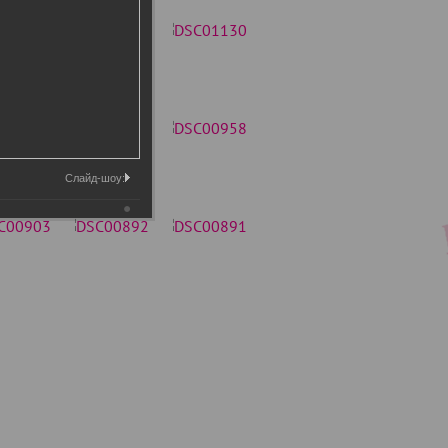
Слайд-шоу: