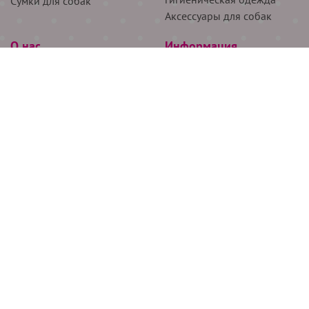
Сумки для собак
Аксессуары для собак
О нас
Информация
Партнёрам
Снятие мерок
Акции
Доставка
О нас
Возврат
Новости
Где купить
Бренды
Блог
Контакты
Следите за нами
+7 (926) 311-64-74
+7 (495) 314-38-00
Все права защищены ООО “Де Бирс”