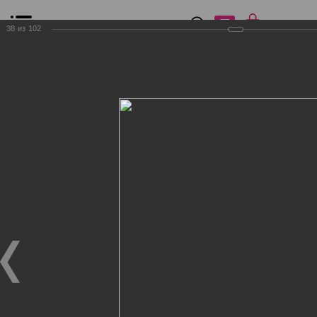
0
₽
0
38
из
102
Список сравнения
Все товары
Фильтр
Главная
Общение
Фотогалерея
Клиенты Дог Бутик
Клиенты Дог Бутик
Клиенты Дог Бутик