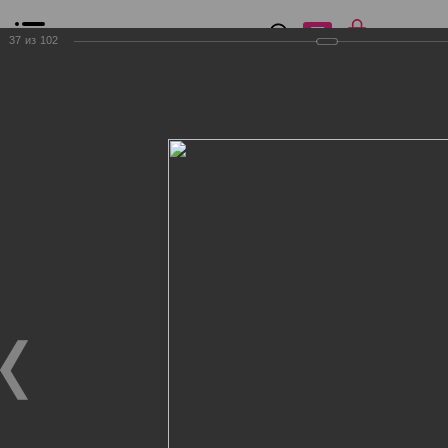
0
₽
0
37
из
102
Список сравнения
Все товары
Фильтр
Главная
Общение
Фотогалерея
Клиенты Дог Бутик
Клиенты Дог Бутик
Клиенты Дог Бутик