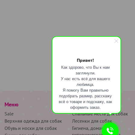
Привет!
Как здорово, что Вы к нам
заглянули.
У нас есть всё для вашего
любимца.
Я помогу Вам правильно
подобрать размер, расскажу
всё о товаре и подскажу, как
Меню
наверх
оформить заказ.
Sale
Спальные места для собак
Верхняя одежда для собак
Лесенки для собак
Обувь и носки для собак
Гигиена, домашняя и
гигиеническая одежда