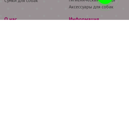
Сумки для собак
Аксессуары для собак
О нас
Информация
Партнёрам
Снятие мерок
Акции
Доставка
О нас
Возврат
Новости
Где купить
Бренды
Блог
Контакты
Следите за нами
+7 (926) 311-64-74
+7 (495) 314-38-00
Все права защищены ООО “Де Бирс”