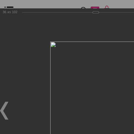
0
₽
0
36
из
102
Список сравнения
Все товары
Фильтр
Главная
Общение
Фотогалерея
Клиенты Дог Бутик
Клиенты Дог Бутик
Клиенты Дог Бутик