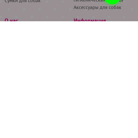
Сумки для собак
Аксессуары для собак
О нас
Информация
Партнёрам
Снятие мерок
Акции
Доставка
О нас
Возврат
Новости
Где купить
Бренды
Блог
Контакты
Следите за нами
+7 (926) 311-64-74
+7 (495) 314-38-00
Все права защищены ООО “Де Бирс”