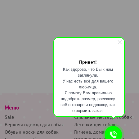
Привет!
Как здорово, что Вы к нам
заглянули.
У нас есть всё для вашего
любимца.
Я помогу Вам правильно
подобрать размер, расскажу
всё о товаре и подскажу, как
Меню
наверх
оформить заказ.
Sale
Спальные места для собак
Верхняя одежда для собак
Лесенки для собак
Обувь и носки для собак
Гигиена, домашняя и
гигиеническая одежда