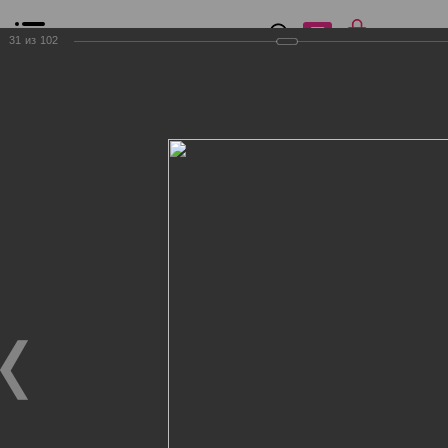
0
₽
0
31
из
102
Список сравнения
Все товары
Фильтр
Главная
Общение
Фотогалерея
Клиенты Дог Бутик
Клиенты Дог Бутик
Клиенты Дог Бутик