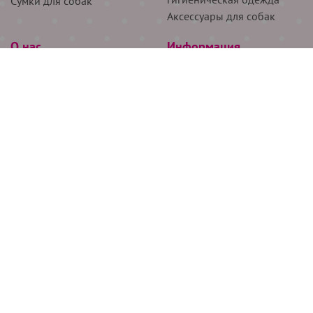
Сумки для собак
Аксессуары для собак
О нас
Информация
Партнёрам
Снятие мерок
Акции
Доставка
О нас
Возврат
Новости
Где купить
Бренды
Блог
Контакты
Следите за нами
+7 (926) 311-64-74
+7 (495) 314-38-00
Все права защищены ООО “Де Бирс”