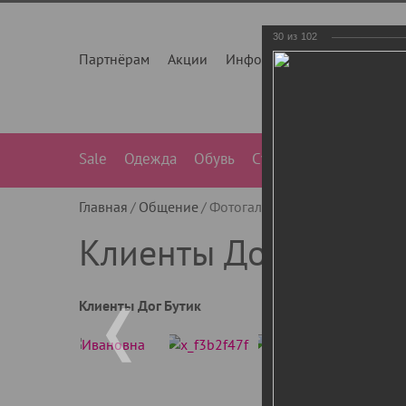
30
из
102
Партнёрам
Акции
Инфо
О нас
Контакты
Sale
Одежда
Обувь
Сумки
Лежанки
Ле
Главная
Общение
Фотогалерея
Клиенты Дог Бу
Клиенты Дог Бутик
Клиенты Дог Бутик