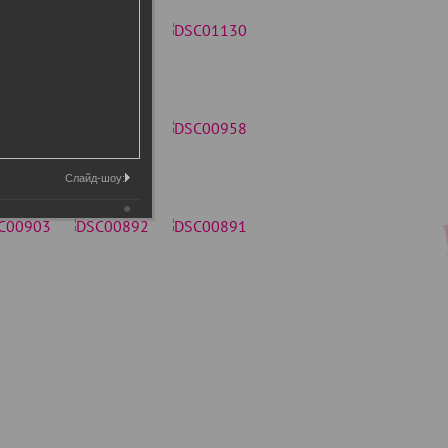
Слайд-шоу: