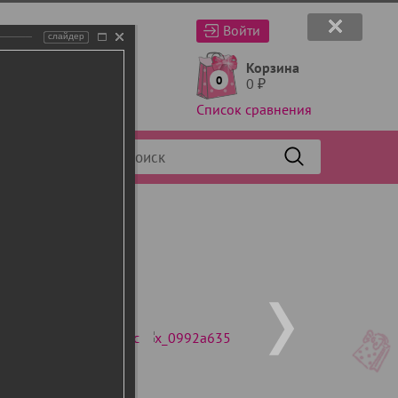
Войти
слайдер
Корзина
0
0
₽
Список сравнения
Фильтр