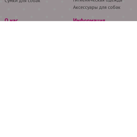
Сумки для собак
Аксессуары для собак
О нас
Информация
Партнёрам
Снятие мерок
Акции
Доставка
О нас
Возврат
Новости
Где купить
Бренды
Блог
Контакты
Следите за нами
+7 (926) 311-64-74
+7 (495) 314-38-00
Все права защищены ООО “Де Бирс”