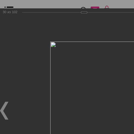
0
₽
0
30
из
102
Список сравнения
Все товары
Фильтр
Главная
Общение
Фотогалерея
Клиенты Дог Бутик
Клиенты Дог Бутик
Клиенты Дог Бутик