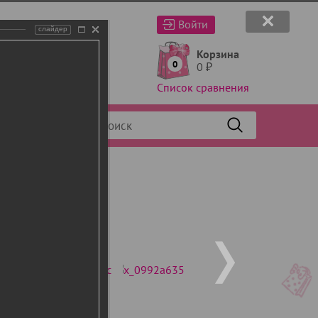
Войти
слайдер
Корзина
0
0
₽
Список сравнения
Фильтр