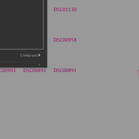
Слайд-шоу: