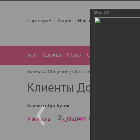
28
из
102
Партнёрам
Акции
Инфо
О нас
Контакты
Sale
Одежда
Обувь
Сумки
Лежанки
Ле
Главная
Общение
Фотогалерея
Клиенты Дог Бу
Клиенты Дог Бутик
Клиенты Дог Бутик