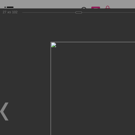
0
₽
0
27
из
102
Список сравнения
Все товары
Фильтр
Главная
Общение
Фотогалерея
Клиенты Дог Бутик
Клиенты Дог Бутик
Клиенты Дог Бутик