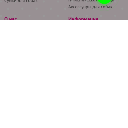
Сумки для собак
Аксессуары для собак
О нас
Информация
Партнёрам
Снятие мерок
Акции
Доставка
О нас
Возврат
Новости
Где купить
Бренды
Блог
Контакты
Следите за нами
+7 (926) 311-64-74
+7 (495) 314-38-00
Все права защищены ООО “Де Бирс”