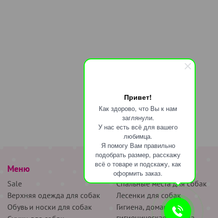
Привет!
Как здорово, что Вы к нам
заглянули.
У нас есть всё для вашего
любимца.
Я помогу Вам правильно
подобрать размер, расскажу
всё о товаре и подскажу, как
Меню
наверх
оформить заказ.
Sale
Спальные места для собак
Верхняя одежда для собак
Лесенки для собак
Обувь и носки для собак
Гигиена, домашняя и
гигиеническая одежда