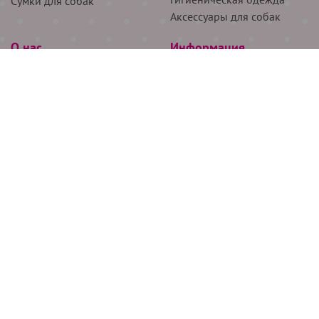
Сумки для собак
Аксессуары для собак
О нас
Информация
Партнёрам
Снятие мерок
Акции
Доставка
О нас
Возврат
Новости
Где купить
Бренды
Блог
Контакты
Следите за нами
+7 (926) 311-64-74
+7 (495) 314-38-00
Все права защищены ООО “Де Бирс”