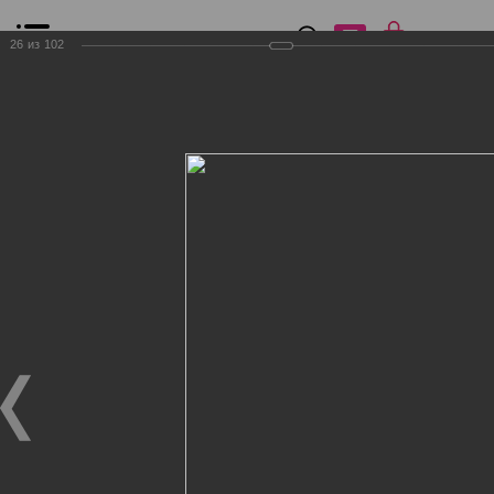
0
₽
0
26
из
102
Список сравнения
Все товары
Фильтр
Главная
Общение
Фотогалерея
Клиенты Дог Бутик
Клиенты Дог Бутик
Клиенты Дог Бутик