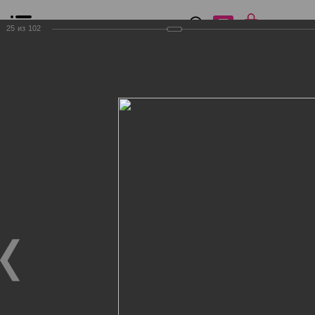
0
₽
0
25
из
102
Список сравнения
Все товары
Фильтр
Главная
Общение
Фотогалерея
Клиенты Дог Бутик
Клиенты Дог Бутик
Клиенты Дог Бутик