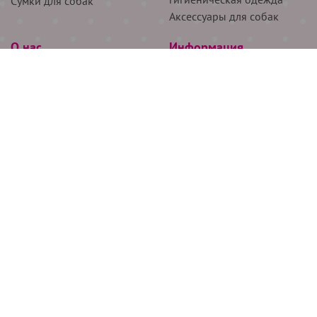
Сумки для собак
Аксессуары для собак
О нас
Информация
Партнёрам
Снятие мерок
Акции
Доставка
О нас
Возврат
Новости
Где купить
Бренды
Блог
Контакты
Следите за нами
+7 (926) 311-64-74
+7 (495) 314-38-00
Все права защищены ООО “Де Бирс”