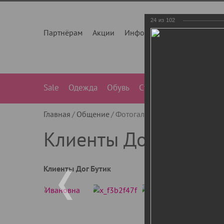
24
из
102
Партнёрам
Акции
Инфо
О нас
Контакты
Sale
Одежда
Обувь
Сумки
Лежанки
Ле
Главная
Общение
Фотогалерея
Клиенты Дог Бу
Клиенты Дог Бутик
Клиенты Дог Бутик