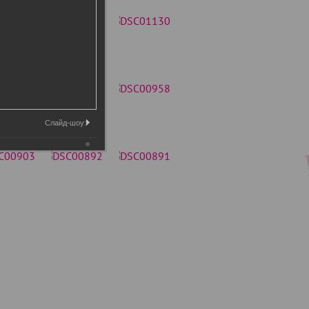
Слайд-шоу: