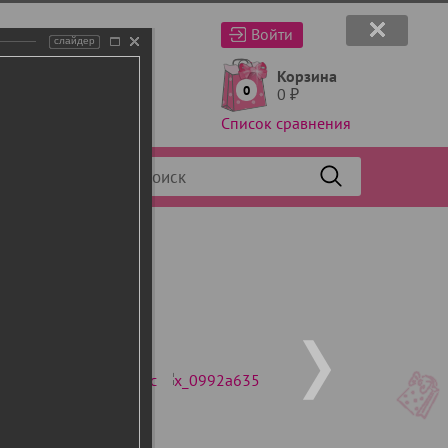
Войти
слайдер
Корзина
0
0
₽
Список сравнения
Фильтр