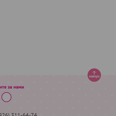
наверх
ите за нами
(926) 311-64-74