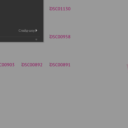
Слайд-шоу: