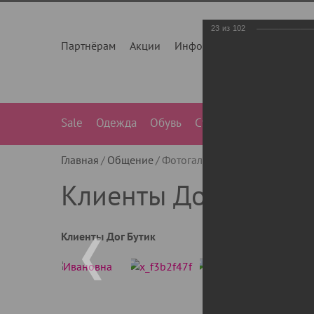
23
из
102
Партнёрам
Акции
Инфо
О нас
Контакты
Sale
Одежда
Обувь
Сумки
Лежанки
Ле
Главная
Общение
Фотогалерея
Клиенты Дог Бу
Клиенты Дог Бутик
Клиенты Дог Бутик