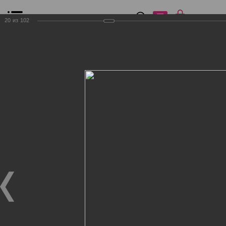
0
₽
0
20
из
102
Список сравнения
Все товары
Фильтр
Главная
Общение
Фотогалерея
Клиенты Дог Бутик
Клиенты Дог Бутик
Клиенты Дог Бутик