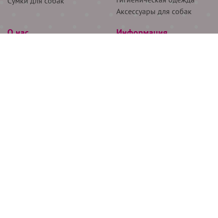
Сумки для собак
Аксессуары для собак
О нас
Информация
Партнёрам
Снятие мерок
Акции
Доставка
О нас
Возврат
Новости
Где купить
Бренды
Блог
Контакты
Следите за нами
+7 (926) 311-64-74
+7 (495) 314-38-00
Все права защищены ООО “Де Бирс”