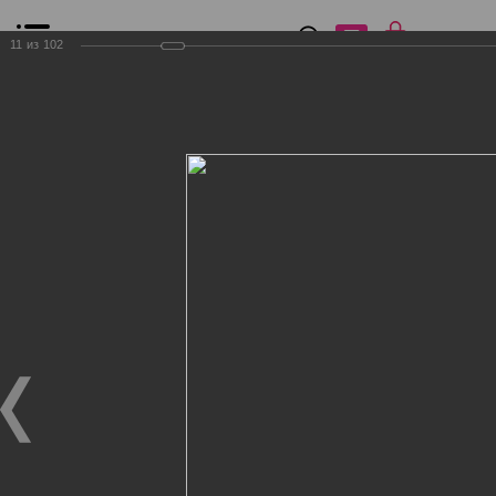
0
₽
0
11
из
102
Список сравнения
Все товары
Фильтр
Главная
Общение
Фотогалерея
Клиенты Дог Бутик
Клиенты Дог Бутик
Клиенты Дог Бутик