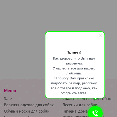
Привет!
Как здорово, что Вы к нам
заглянули.
У нас есть всё для вашего
любимца.
Я помогу Вам правильно
подобрать размер, расскажу
всё о товаре и подскажу, как
Меню
наверх
оформить заказ.
Sale
Спальные места для собак
Верхняя одежда для собак
Лесенки для собак
Обувь и носки для собак
Гигиена, домашняя и
гигиеническая одежда