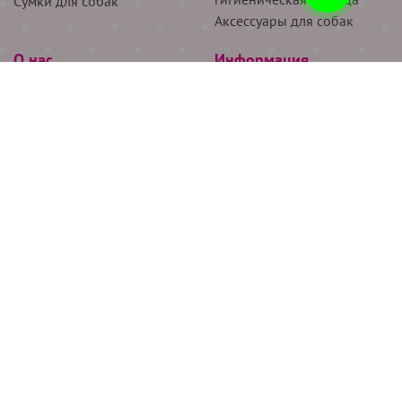
Сумки для собак
Аксессуары для собак
О нас
Информация
Партнёрам
Снятие мерок
Акции
Доставка
О нас
Возврат
Новости
Где купить
Бренды
Блог
Контакты
Следите за нами
+7 (926) 311-64-74
+7 (495) 314-38-00
Все права защищены ООО “Де Бирс”