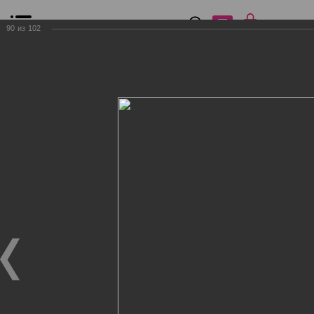
0
₽
0
90
из
102
Список сравнения
Все товары
Фильтр
Главная
Общение
Фотогалерея
Клиенты Дог Бутик
Клиенты Дог Бутик
Клиенты Дог Бутик