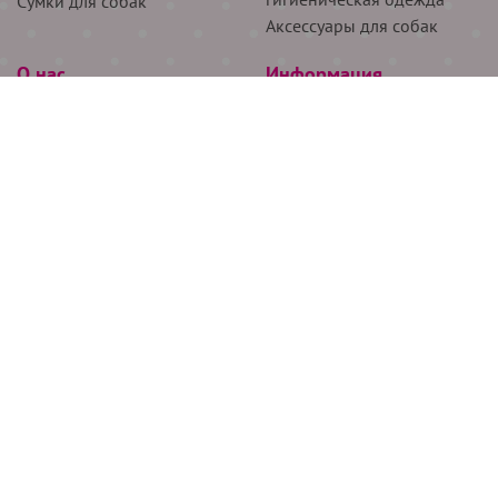
Сумки для собак
Аксессуары для собак
О нас
Информация
Партнёрам
Снятие мерок
Акции
Доставка
О нас
Возврат
Новости
Где купить
Бренды
Блог
Контакты
Следите за нами
+7 (926) 311-64-74
+7 (495) 314-38-00
Все права защищены ООО “Де Бирс”