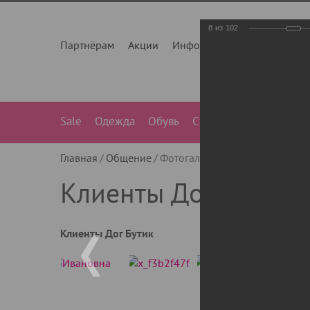
8
из
102
Партнёрам
Акции
Инфо
О нас
Контакты
Sale
Одежда
Обувь
Сумки
Лежанки
Ле
Главная
Общение
Фотогалерея
Клиенты Дог Бу
Клиенты Дог Бутик
Клиенты Дог Бутик