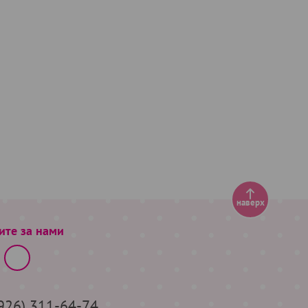
наверх
ите за нами
(926) 311-64-74