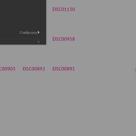
Слайд-шоу: