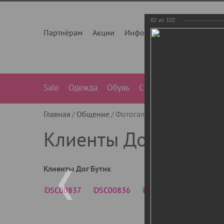
82
из
102
Партнёрам
Акции
Инфо
О нас
Контакты
Sale
Одежда
Обувь
Сумки
Лежанки
Ле
Главная
Общение
Фотогалерея
Клиенты Дог Бу
Клиенты Дог Бутик
Клиенты Дог Бутик