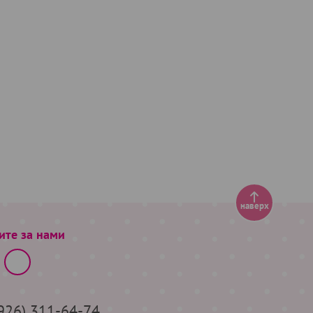
наверх
ите за нами
(926) 311-64-74