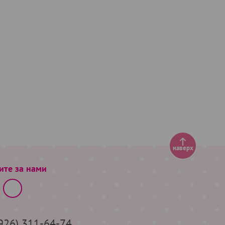
наверх
ите за нами
(926) 311-64-74