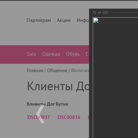
81
из
102
Партнёрам
Акции
Инфо
О нас
Контакты
Sale
Одежда
Обувь
Сумки
Лежанки
Ле
Главная
Общение
Фотогалерея
Клиенты Дог Бу
Клиенты Дог Бутик
Клиенты Дог Бутик