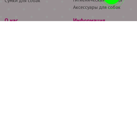
Сумки для собак
Аксессуары для собак
О нас
Информация
Партнёрам
Снятие мерок
Акции
Доставка
О нас
Возврат
Новости
Где купить
Бренды
Блог
Контакты
Следите за нами
+7 (926) 311-64-74
+7 (495) 314-38-00
Все права защищены ООО “Де Бирс”