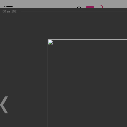
0
₽
0
80
из
102
Список сравнения
Все товары
Фильтр
Главная
Общение
Фотогалерея
Клиенты Дог Бутик
Клиенты Дог Бутик
Клиенты Дог Бутик