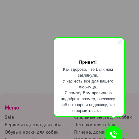
Привет!
Как здорово, что Вы к нам
заглянули.
У нас есть всё для вашего
любимца.
Я помогу Вам правильно
подобрать размер, расскажу
всё о товаре и подскажу, как
Меню
наверх
оформить заказ.
Sale
Спальные места для собак
Верхняя одежда для собак
Лесенки для собак
Обувь и носки для собак
Гигиена, домашняя и
гигиеническая одежда