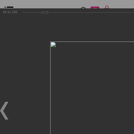
0
₽
0
10
из
102
Список сравнения
Все товары
Фильтр
Главная
Общение
Фотогалерея
Клиенты Дог Бутик
Клиенты Дог Бутик
Клиенты Дог Бутик