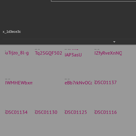
x_1d3ece3c