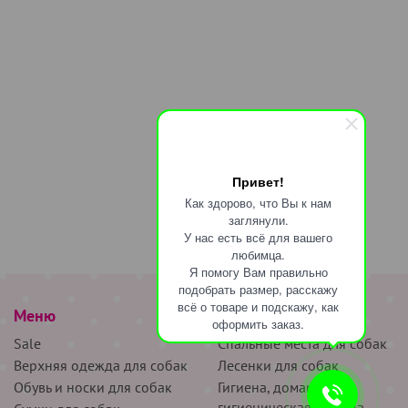
Привет!
Как здорово, что Вы к нам
заглянули.
У нас есть всё для вашего
любимца.
Я помогу Вам правильно
подобрать размер, расскажу
всё о товаре и подскажу, как
Меню
наверх
оформить заказ.
Sale
Спальные места для собак
Верхняя одежда для собак
Лесенки для собак
Обувь и носки для собак
Гигиена, домашняя и
гигиеническая одежда