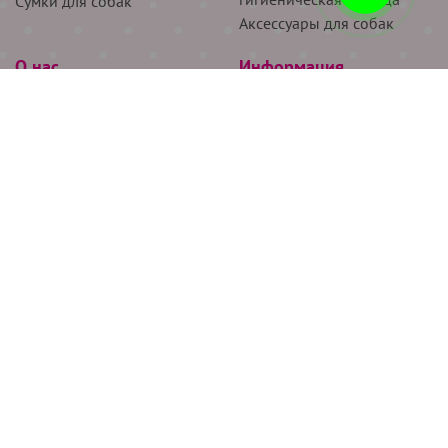
Сумки для собак
Аксессуары для собак
О нас
Информация
Партнёрам
Снятие мерок
Акции
Доставка
О нас
Возврат
Новости
Где купить
Бренды
Блог
Контакты
Следите за нами
+7 (926) 311-64-74
+7 (495) 314-38-00
Все права защищены ООО “Де Бирс”