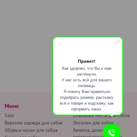
Привет!
Как здорово, что Вы к нам
заглянули.
У нас есть всё для вашего
любимца.
Я помогу Вам правильно
подобрать размер, расскажу
всё о товаре и подскажу, как
Меню
наверх
оформить заказ.
Sale
Спальные места для собак
Верхняя одежда для собак
Лесенки для собак
Обувь и носки для собак
Гигиена, домашняя и
гигиеническая одежда