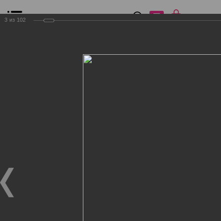
0
₽
0
3
из
102
Список сравнения
Все товары
Фильтр
Главная
Общение
Фотогалерея
Клиенты Дог Бутик
Клиенты Дог Бутик
Клиенты Дог Бутик