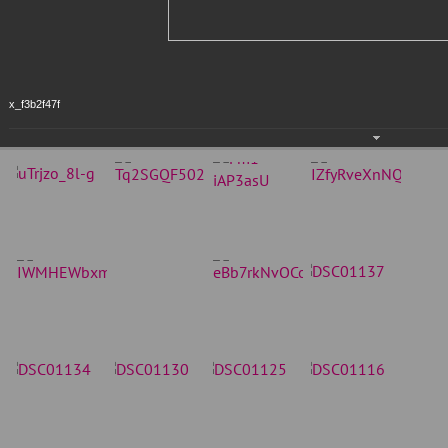
x_f3b2f47f