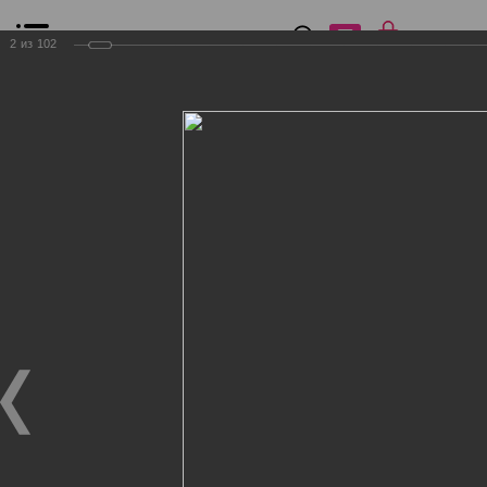
0
₽
0
2
из
102
Список сравнения
Все товары
Фильтр
Главная
Общение
Фотогалерея
Клиенты Дог Бутик
Клиенты Дог Бутик
Клиенты Дог Бутик