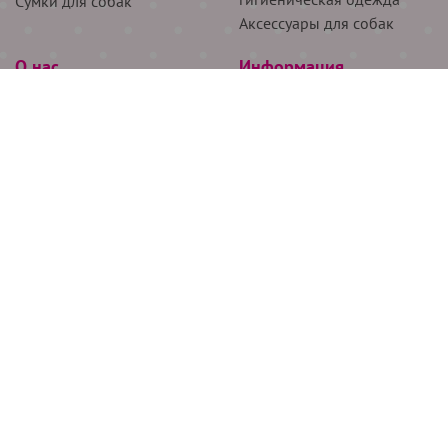
Сумки для собак
Аксессуары для собак
О нас
Информация
Партнёрам
Снятие мерок
Акции
Доставка
О нас
Возврат
Новости
Где купить
Бренды
Блог
Контакты
Следите за нами
+7 (926) 311-64-74
+7 (495) 314-38-00
Все права защищены ООО “Де Бирс”