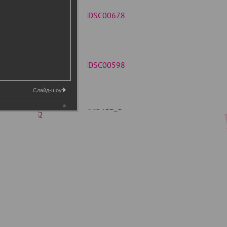
Слайд-шоу: