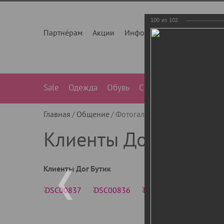
100
из
102
Партнёрам
Акции
Инфо
О нас
Контакты
Sale
Одежда
Обувь
Сумки
Лежанки
Ле
Главная
Общение
Фотогалерея
Клиенты Дог Бу
Клиенты Дог Бутик
Клиенты Дог Бутик