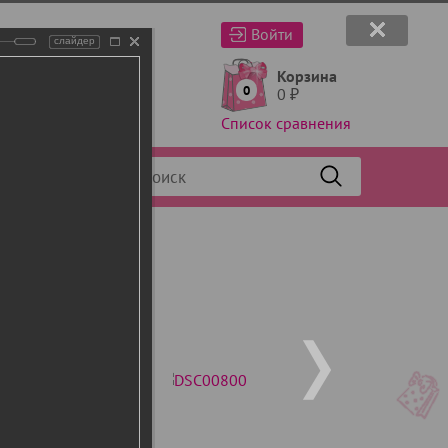
Войти
слайдер
Корзина
0
0
₽
Список сравнения
Фильтр