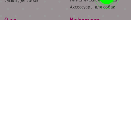
Сумки для собак
Аксессуары для собак
О нас
Информация
Партнёрам
Снятие мерок
Акции
Доставка
О нас
Возврат
Новости
Где купить
Бренды
Блог
Контакты
Следите за нами
+7 (926) 311-64-74
+7 (495) 314-38-00
Все права защищены ООО “Де Бирс”