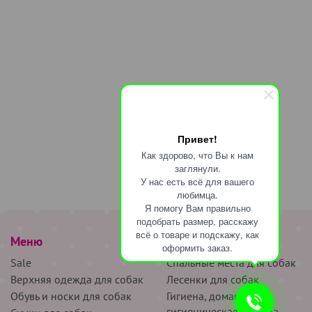
Привет!
Как здорово, что Вы к нам
заглянули.
У нас есть всё для вашего
любимца.
Я помогу Вам правильно
подобрать размер, расскажу
всё о товаре и подскажу, как
Меню
наверх
оформить заказ.
Sale
Спальные места для собак
Верхняя одежда для собак
Лесенки для собак
Обувь и носки для собак
Гигиена, домашняя и
гигиеническая одежда