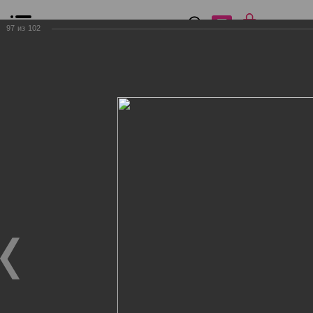
0
₽
0
97
из
102
Список сравнения
Все товары
Фильтр
Главная
Общение
Фотогалерея
Клиенты Дог Бутик
Клиенты Дог Бутик
Клиенты Дог Бутик