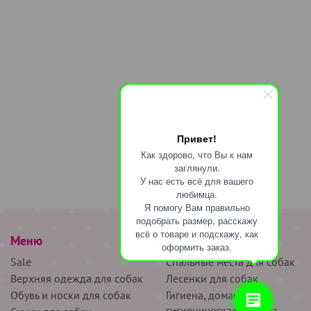
Привет!
Как здорово, что Вы к нам
заглянули.
У нас есть всё для вашего
любимца.
Я помогу Вам правильно
подобрать размер, расскажу
всё о товаре и подскажу, как
Меню
наверх
оформить заказ.
Sale
Спальные места для собак
Верхняя одежда для собак
Лесенки для собак
Обувь и носки для собак
Гигиена, домашняя и
гигиеническая одежда