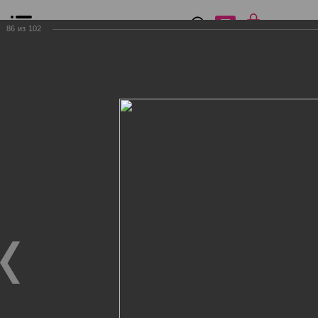
0
₽
0
86
из
102
Список сравнения
Все товары
Фильтр
Главная
Общение
Фотогалерея
Клиенты Дог Бутик
Клиенты Дог Бутик
Клиенты Дог Бутик