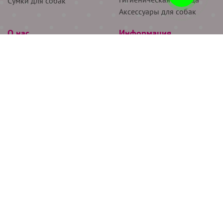
Сумки для собак
Аксессуары для собак
О нас
Информация
Партнёрам
Снятие мерок
Акции
Доставка
О нас
Возврат
Новости
Где купить
Бренды
Блог
Контакты
Следите за нами
+7 (926) 311-64-74
+7 (495) 314-38-00
Все права защищены ООО “Де Бирс”