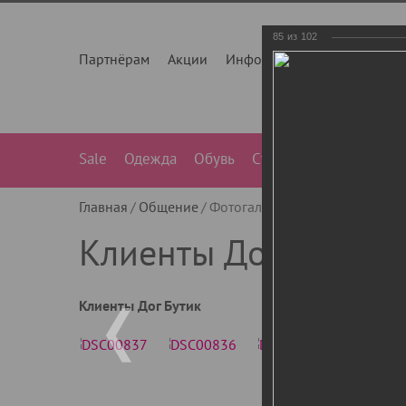
85
из
102
Партнёрам
Акции
Инфо
О нас
Контакты
Sale
Одежда
Обувь
Сумки
Лежанки
Ле
Главная
Общение
Фотогалерея
Клиенты Дог Бу
Клиенты Дог Бутик
Клиенты Дог Бутик