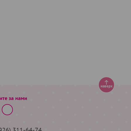
наверх
ите за нами
(926) 311-64-74